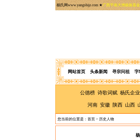
杨氏网www.yangshijz.com ★
广西平南大洲杨族基金
网站首页
头条新闻
寻宗问祖
字
公德榜
诗歌词赋
杨氏企业
河南
安徽
陕西
山西
您当前的位置是：
首页
>
历史人物
杨