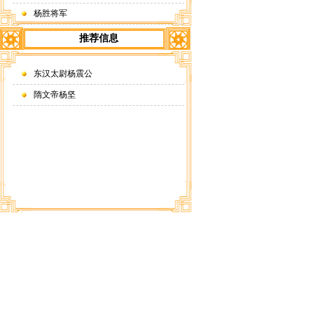
杨胜将军
推荐信息
东汉太尉杨震公
隋文帝杨坚