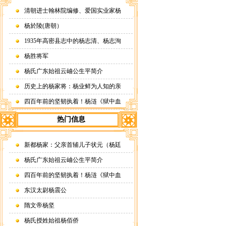
清朝进士翰林院编修、爱国实业家杨
杨於陵(唐朝）
1935年高密县志中的杨志清、杨志洵
杨胜将军
杨氏广东始祖云岫公生平简介
历史上的杨家将：杨业鲜为人知的亲
四百年前的坚韧执着！杨涟《狱中血
热门信息
新都杨家：父亲首辅儿子状元（杨廷
杨氏广东始祖云岫公生平简介
四百年前的坚韧执着！杨涟《狱中血
东汉太尉杨震公
隋文帝杨坚
杨氏授姓始祖杨佰侨