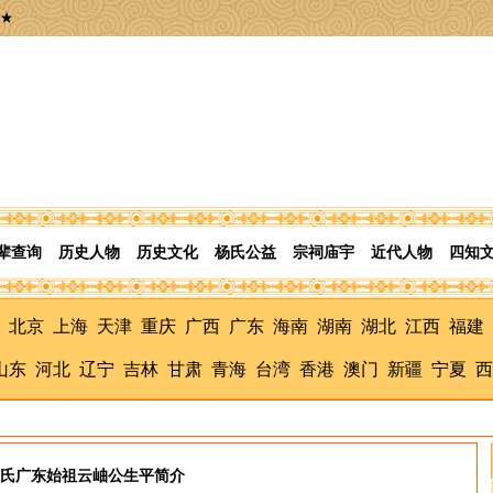
★
辈查询
历史人物
历史文化
杨氏公益
宗祠庙宇
近代人物
四知
北京
上海
天津
重庆
广西
广东
海南
湖南
湖北
江西
福建
山东
河北
辽宁
吉林
甘肃
青海
台湾
香港
澳门
新疆
宁夏
西
氏广东始祖云岫公生平简介