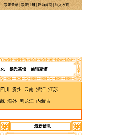
宗亲登录
|
宗亲注册
|
设为首页
|
加入收藏
文化
杨氏墓馆
族谱家谱
四川
贵州
云南
浙江
江苏
藏
海外
黑龙江
内蒙古
最新信息