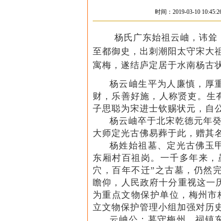
时间：2019-03-10 10
杨氏广东始祖云岫，讳耸
至都御史，出刺潮阳太守宋大
寓梅，遂结庐定居于水南杨古
杨云岫生平为人廉慎，厚
财，乐善好施，人称贤吏。生
子思聪为宋进士钦赐状元，自
杨云岫卒于北宋乾德元年癸
大师定光古佛易葬于此，赠其
杨姓始祖墓、定光古佛玉
东厢村百祖岗。一千多年来，
穴，百年不迁”之古墓，仍然
瞻仰，人民政府十分重视这一历
为重点文物保护单位，梅州市梅
立文物保护管理小组加强对历
云岫公：墓守梅州，祠镇