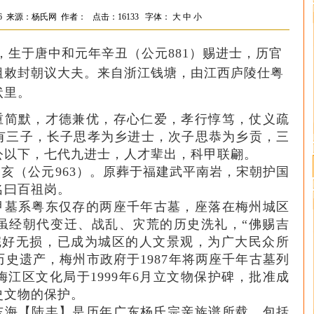
:45:26 来源：杨氏网 作者： 点击：
16133 字体：
大
中
小
，生于唐中和元年辛丑（公元881）赐进士，历官
祖敕封朝议大夫。来自浙江钱塘，由江西庐陵仕粤
状里。
重简默，才德兼优，存心仁爱，孝行惇笃，仗义疏
有三子，长子思孝为乡进士，次子思恭为乡贡，三
公以下，七代九进士，人才辈出，科甲联翩。
亥（公元963）。原葬于福建武平南岩，宋朝护国
名曰百祖岗。
甲墓系粤东仅存的两座千年古墓，座落在梅州城区
虽经朝代变迁、战乱、灾荒的历史洗礼，“佛赐吉
完好无损，已成为城区的人文景观，为广大民众所
史遗产，梅州市政府于1987年将两座千年古墓列
江区文化局于1999年6月立文物保护碑，批准成
史文物的保护。
东海【陆丰】是历年广东杨氏宗亲族谱所载，包括