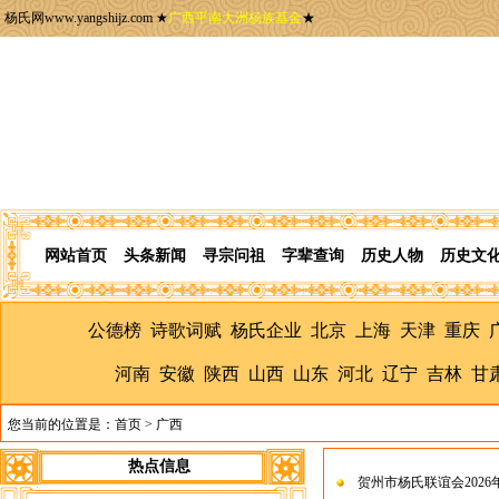
杨氏网www.yangshijz.com ★
广西平南大洲杨族基金
★
网站首页
头条新闻
寻宗问祖
字辈查询
历史人物
历史文
公德榜
诗歌词赋
杨氏企业
北京
上海
天津
重庆
河南
安徽
陕西
山西
山东
河北
辽宁
吉林
甘
您当前的位置是：
首页
>
广西
热点信息
贺州市杨氏联谊会202