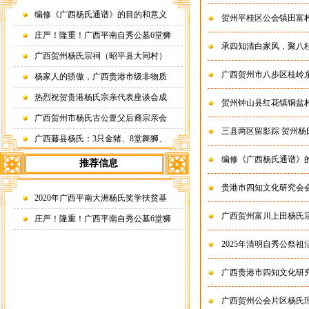
编修《广西杨氏通谱》的目的和意义
贺州平桂区公会镇田富
庄严！隆重！广西平南自秀公墓6堂狮
承四知清白家风，聚八
广西贺州杨氏宗祠（昭平县大同村）
广西贺州市八步区桂岭
杨家人的骄傲，广西贵港市级非物质
热烈祝贺贵港杨氏宗亲代表座谈会成
贺州钟山县红花镇铜盆
广西贺州市杨氏古公亶父后裔宗亲会
三县两区留影踪 贺州
广西藤县杨氏：3只金猪、8堂舞狮、
编修《广西杨氏通谱》
推荐信息
贵港市四知文化研究会
2020年广西平南大洲杨氏奖学扶贫基
广西贺州富川上田杨氏
庄严！隆重！广西平南自秀公墓6堂狮
2025年清明自秀公祭
广西贵港市四知文化研
广西贺州公会片区杨氏